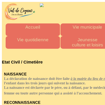
Accueil
Vie municipale
Mairie
Horaires des mairies
Vie quotidienne
Jeunesse
culture et loisirs
Agglo
Charte commune nouve
Département
Les élus
Urgence & Santé
Multi accueil "Les Tito
Région
Actes administratifs
Administrations
Les écoles
Etat Civil / Cimetière
Comptes rendus et délibér
Commerces de proximité
Stade multisports
du conseil municipal
Artisans
Inscriptions scolaire
NAISSANCE
Espace France Servic
Transports
Cantine Scolaire
La déclaration de naissance doit être faite
à la mairie du lieu de
Admin
Tous les numéros
Centre d'accueil
l’enfant dans les trois jours qui suivent la naissance.
de loisirs
La naissance est déclarée par le père, ou à défaut, par le médecin
"La P'tite Pomme"
femme ou toute autre personne qui a assisté à l’accouchement.
Médiathèque
RECONNAISSANCE
Les associations