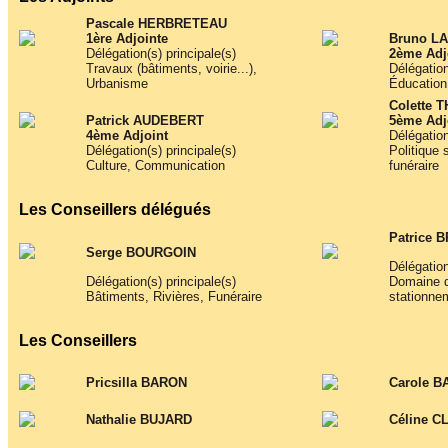
Affiches 2023-2024
Pascale HERBRETEAU
1ère Adjointe
Bruno L
Affiches 2024-2025
Délégation(s) principale(s)
2ème Adj
Travaux (bâtiments, voirie...),
Délégation
Urbanisme
Éducation
Colette 
Patrick AUDEBERT
5ème Adj
4ème Adjoint
Délégation
Délégation(s) principale(s)
Politique 
Culture, Communication
funéraire
Les Conseillers délégués
Patrice 
Serge BOURGOIN
Délégation
Délégation(s) principale(s)
Domaine du
Bâtiments, Rivières, Funéraire
stationnem
Les Conseillers
Pricsilla BARON
Carole 
Nathalie BUJARD
Céline 