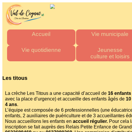
Accueil
Vie municipale
Mairie
Horaires des mairies
Vie quotidienne
Jeunesse
culture et loisirs
Agglo
Charte commune nouve
Département
Les élus
Urgence & Santé
Multi accueil "Les Tito
Région
Actes administratifs
Administrations
Les écoles
Les titous
Comptes rendus et délibér
Commerces de proximité
Stade multisports
du conseil municipal
Artisans
Inscriptions scolaire
La crèche Les Titous a une capacité d’accueil de
16 enfants
Espace France Servic
Transports
Cantine Scolaire
avec la place d’urgence) et accueille des enfants âgés de
10
Admin
Tous les numéros
Centre d'accueil
4 ans
.
de loisirs
L’équipe est composée de 6 professionnelles (une éducatric
"La P'tite Pomme"
enfants, 2 auxiliaires de puériculture et de 3 accueillantes éd
Nous accueillons les enfants en
accueil régulier.
Pour cela l
Médiathèque
inscription se fait auprès des Relais Petite Enfance de Gra
Les associations