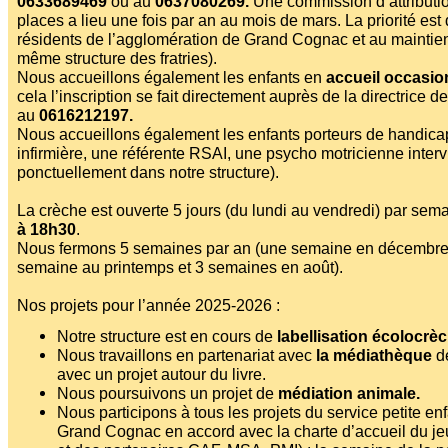
0633689469
ou au
0637080269.
Une commission d’attributi
Affiches 2023-2024
places a lieu une fois par an au mois de mars. La priorité es
résidents de l’agglomération de Grand Cognac et au maintie
Affiches 2024-2025
même structure des fratries).
Nous accueillons également les enfants en
accueil occasio
cela l’inscription se fait directement auprès de la directrice de
au
0616212197.
Nous accueillons également les enfants porteurs de handica
infirmière, une référente RSAI, une psycho motricienne inter
ponctuellement dans notre structure).
La crèche est ouverte 5 jours (du lundi au vendredi) par sem
à 18h30
.
Nous fermons 5 semaines par an (une semaine en décembre
semaine au printemps et 3 semaines en août).
Nos projets pour l’année 2025-2026 :
Notre structure est en cours de
labellisation écolocrè
Nous travaillons en partenariat avec
la médiathèque
d
avec un projet autour du livre.
Nous poursuivons un projet de
médiation animale.
Nous participons à tous les projets du service petite e
Grand Cognac en accord avec la charte d’accueil du je