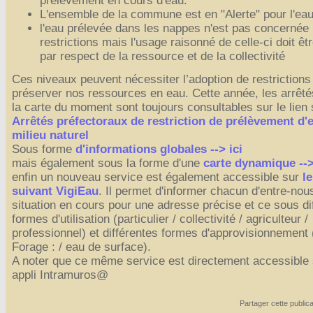
prélèvement en cours d'eau.
Affiches 2023-2024
L'ensemble de la commune est en "Alerte" pour l'eau
l'eau prélevée dans les nappes n'est pas concernée 
Affiches 2024-2025
restrictions mais l'usage raisonné de celle-ci doit êtr
par respect de la ressource et de la collectivité
Ces niveaux peuvent nécessiter l’adoption de restrictions
préserver nos ressources en eau. Cette année, les arrêté
la carte du moment sont toujours consultables sur le lien 
Arrêtés préfectoraux de restriction de prélèvement d'
milieu naturel
Sous forme
d'informations globales --> ici
mais également sous la forme d'une
carte dynamique -->
enfin un nouveau service est également accessible sur
le
suivant VigiEau
. Il permet d'informer chacun d'entre-nous
situation en cours pour une adresse précise et ce sous di
formes d'utilisation (particulier / collectivité / agriculteur /
professionnel) et différentes formes d'approvisionnement 
Forage : / eau de surface).
A noter que ce même service est directement accessible 
appli Intramuros@
Partager cette publica