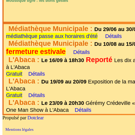
Moustique tigre : les bons gestes
Médiathèque Municipale :
Du 29/06 au 30/
médiathèque passe aux horaires d'été
Détails
Médiathèque Municipale :
Du 10/08 au 15/
fermeture estivale
Détails
L'Abaca :
Reporté
Le 16/09 à 18h30
Les dix 
à L'Abaca
Gratuit
Détails
L'Abaca :
Du 19/09 au 20/09
Exposition de la mati
L'Abaca
Gratuit
Détails
L'Abaca :
Le 23/09 à 20h30
Gérémy Crédeville «
One Man Show à L'Abaca
Détails
Propulsé par
Dotclear
Mentions légales