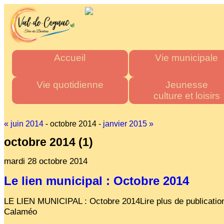
Accueil
Vie municipale
Mairie
Horaires des mairies
Vie quotidienne
Jeunesse
culture et loisirs
Agglo
Charte commune nouve
Département
Les élus
Urgence & Santé
Multi accueil "Les Tito
Région
Actes administratifs
Administrations
Les écoles
« juin 2014
- octobre 2014 -
janvier 2015 »
Comptes rendus et délibér
Commerces de proximité
Stade multisports
octobre 2014
(1)
du conseil municipal
Artisans
Inscriptions scolaire
Espace France Servic
mardi 28 octobre 2014
Transports
Cantine Scolaire
Admin
Tous les numéros
Centre d'accueil
Le lien municipal : Octobre 2014
de loisirs
"La P'tite Pomme"
LE LIEN MUNICIPAL : Octobre 2014Lire plus de publicatio
Médiathèque
Calaméo
Les associations