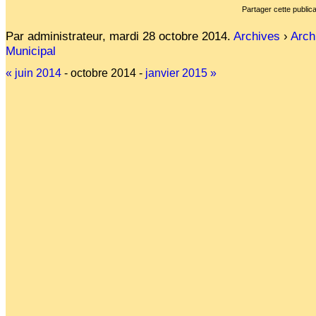
Partager cette publica
Affiches 2023-2024
Affiches 2024-2025
Par administrateur,
mardi 28 octobre 2014
.
Archives
›
Arch
Municipal
« juin 2014
- octobre 2014 -
janvier 2015 »