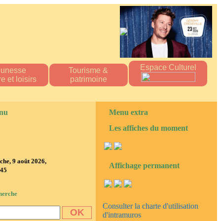
Espace Culturel
eunesse
Tourisme &
e et loisirs
patrimoine
ueil "Les Titous"
Patrimoine naturel
s écoles
patrimoine bâti
nu
Menu extra
 multisports
Hébergement
tions scolaire
Les affiches du moment
n
ine Scolaire
sibilité
re d'accueil
e loisirs
'tite Pomme"
he, 9 août 2026,
Affichage permanent
:46
diathèque
ssociations
es 2023-2024
herche
es 2024-2025
Consulter la charte d'utilisation
d'intramuros