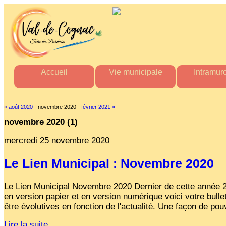
Accueil
Vie municipale
Intramur
Mairie
Horaires des mairies
Agenda Intr
Agglo
Charte commune nouvelle
Actualité Int
« août 2020
- novembre 2020 -
février 2021 »
Département
Les élus
Les aler
novembre 2020
(1)
Région
Actes administratifs
Actes administ
Comptes rendus et
Perdu / T
mercredi 25 novembre 2020
délibérations
Tout Intra
du conseil municipal
Le Lien Municipal : Novembre 2020
Espace France Services
Admin
Le Lien Municipal Novembre 2020 Dernier de cette année 20
en version papier et en version numérique voici votre bulle
être évolutives en fonction de l'actualité. Une façon de pouv
Lire la suite