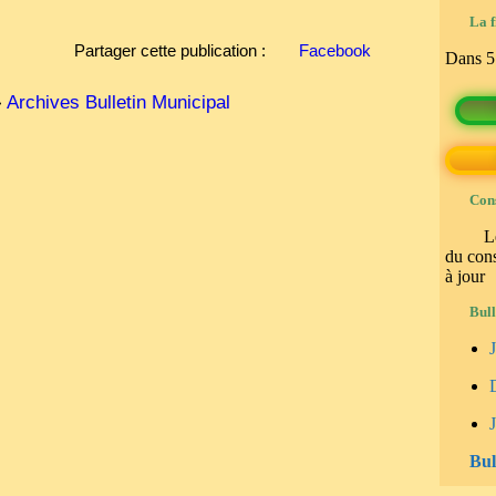
immobilères.gouv
La f
Partager cette publication :
Facebook
Dans
5
›
Archives Bulletin Municipal
Cons
L
du cons
à jour
Bull
J
Bul