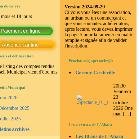
in du cuivre
Version 2024-09-29
Ci vous vous êtes une association,
 mois et 18 jours
un artisan ou un commerçant et
que vous souhaitez adhérer alors,
après lecture, vous devez imprimer
Paiement en ligne
la page 5 pour la ramener en mairie
remplie et signée afin de valider
Absence cantine
l'inscription.
eils et délibération
Prochains(s) spectacles(s)
e listing des comptes rendus
eil Municipal vient d'être mis
Gérémy Crédeville
20h30
etin Municipal
Vendredi
23
Juin 2026
octobre
2026 One
Décembre 2025
man […]
uillet 2025
Les « extra » de L'Abaca
letins archivés
Les 10 ans de L'Abaca