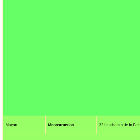
Maçon
Mconstruction
32 bis chemin de la Bic