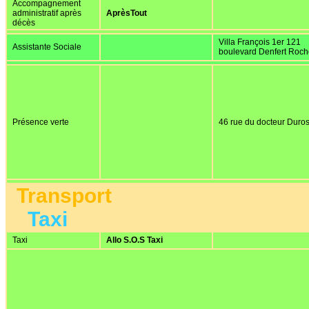
Accompagnement
administratif après
AprèsTout
décès
Villa François 1er 121
Assistante Sociale
boulevard Denfert Roc
Présence verte
46 rue du docteur Duros
Transport
Taxi
Taxi
Allo S.O.S Taxi