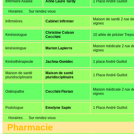
Infirmière Asalée
Anne Laure Tardy
1 Place André Guillot
Horaires:
Sur rendez-vous
Maison de santé 2 rue d
Infirmières
Cabinet infirmier
vignes
Christine Colson
Kinésiologue
10 allée de prézier Trep
Cecchini
Maison médicale 2 rue d
kinésiologue
Marion Lapierre
vignes
Kinésithérapeute
Jachna-Gonidec
1 place André Guillot
Maison de santé
Maison de santé
1 Place André Guillot
pluridisciplinaire
pluridisciplinaire
Maison médicale 2 rue d
Ostéopathe
Cecchini Florian
vignes
Podologue
Emelyne Sapin
1 Place André Guillot
Horaires:
Sur rendez-vous
Pharmacie