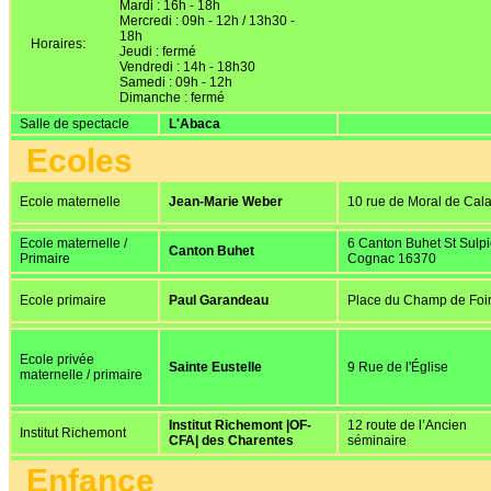
Mardi : 16h - 18h
Mercredi : 09h - 12h / 13h30 -
18h
Horaires:
Jeudi : fermé
Vendredi : 14h - 18h30
Samedi : 09h - 12h
Dimanche : fermé
Salle de spectacle
L'Abaca
Ecoles
Ecole maternelle
Jean-Marie Weber
10 rue de Moral de Cala
Ecole maternelle /
6 Canton Buhet St Sulp
Canton Buhet
Primaire
Cognac 16370
Ecole primaire
Paul Garandeau
Place du Champ de Foi
Ecole privée
Sainte Eustelle
9 Rue de l'Église
maternelle / primaire
Institut Richemont |OF-
12 route de l’Ancien
Institut Richemont
CFA| des Charentes
séminaire
Enfance