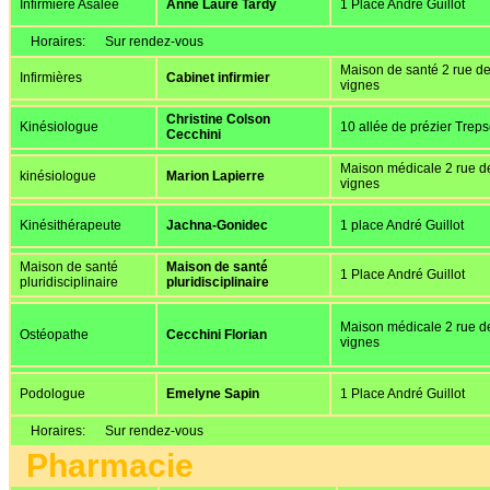
Infirmière Asalée
Anne Laure Tardy
1 Place André Guillot
Horaires:
Sur rendez-vous
Maison de santé 2 rue d
Infirmières
Cabinet infirmier
vignes
Christine Colson
Kinésiologue
10 allée de prézier Trep
Cecchini
Maison médicale 2 rue d
kinésiologue
Marion Lapierre
vignes
Kinésithérapeute
Jachna-Gonidec
1 place André Guillot
Maison de santé
Maison de santé
1 Place André Guillot
pluridisciplinaire
pluridisciplinaire
Maison médicale 2 rue d
Ostéopathe
Cecchini Florian
vignes
Podologue
Emelyne Sapin
1 Place André Guillot
Horaires:
Sur rendez-vous
Pharmacie