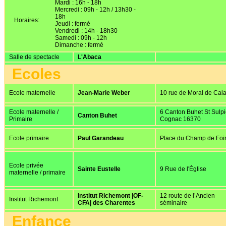
Mardi : 16h - 18h
Mercredi : 09h - 12h / 13h30 -
18h
Horaires:
Jeudi : fermé
Vendredi : 14h - 18h30
Samedi : 09h - 12h
Dimanche : fermé
Salle de spectacle
L'Abaca
Ecoles
Ecole maternelle
Jean-Marie Weber
10 rue de Moral de Cala
Ecole maternelle /
6 Canton Buhet St Sulp
Canton Buhet
Primaire
Cognac 16370
Ecole primaire
Paul Garandeau
Place du Champ de Foi
Ecole privée
Sainte Eustelle
9 Rue de l'Église
maternelle / primaire
Institut Richemont |OF-
12 route de l’Ancien
Institut Richemont
CFA| des Charentes
séminaire
Enfance