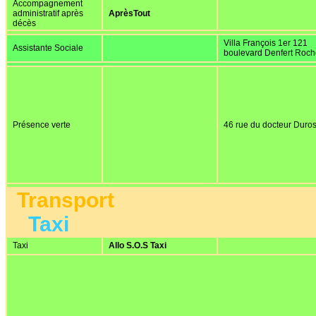
Accompagnement
administratif après
AprèsTout
décès
Villa François 1er 121
Assistante Sociale
boulevard Denfert Roc
Présence verte
46 rue du docteur Duros
Transport
Taxi
Taxi
Allo S.O.S Taxi