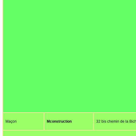
Maçon
Mconstruction
32 bis chemin de la Bic