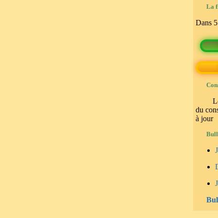
immobilères.gouv
La f
Dans
5
Cons
L
du cons
à jour
Bull
J
Bul