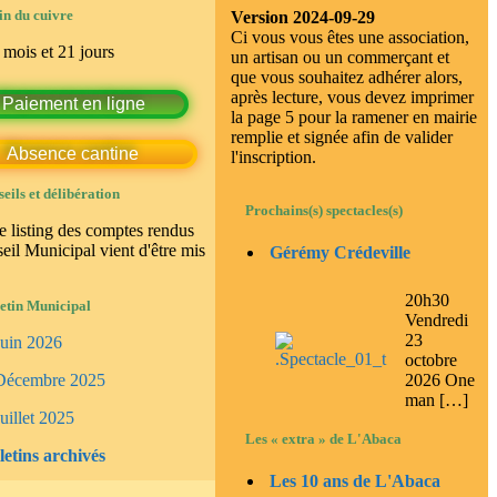
in du cuivre
Version 2024-09-29
Ci vous vous êtes une association,
 mois et 21 jours
un artisan ou un commerçant et
que vous souhaitez adhérer alors,
après lecture, vous devez imprimer
Paiement en ligne
la page 5 pour la ramener en mairie
remplie et signée afin de valider
Absence cantine
l'inscription.
eils et délibération
Prochains(s) spectacles(s)
e listing des comptes rendus
eil Municipal vient d'être mis
Gérémy Crédeville
20h30
etin Municipal
Vendredi
23
Juin 2026
octobre
2026 One
Décembre 2025
man […]
uillet 2025
Les « extra » de L'Abaca
letins archivés
Les 10 ans de L'Abaca