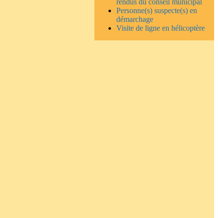
rendus du conseil municipal
Personne(s) suspecte(s) en
démarchage
Visite de ligne en hélicoptère