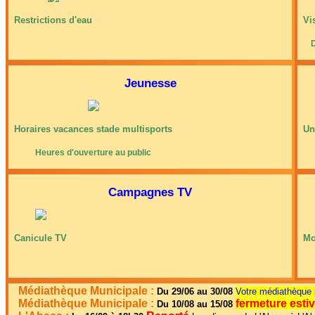
Restrictions d'eau
Vi
D
Jeunesse
Horaires vacances stade multisports
Un
Heures d'ouverture au public
Campagnes TV
Canicule TV
Mo
Médiathèque Municipale :
Du 29/06 au 30/08
Votre médiathèque 
Médiathèque Municipale :
fermeture estiv
Du 10/08 au 15/08