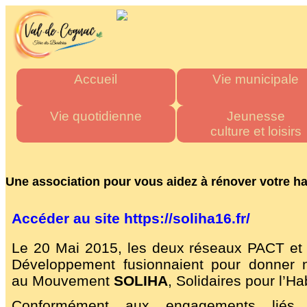
Accueil
Vie municipale
Mairie
Horaires des mairies
Vie quotidienne
Jeunesse
culture et loisirs
Agglo
Charte commune nouve
Département
Les élus
Urgence & Santé
Multi accueil "Les Tito
Région
Actes administratifs
Administrations
Les écoles
Une association pour vous aidez à rénover votre ha
Comptes rendus et délibér
Commerces de proximité
Stade multisports
du conseil municipal
Artisans
Inscriptions scolaire
A
ccéder au site https://soliha16.fr/
Espace France Servic
Transports
Cantine Scolaire
Admin
Tous les numéros
Centre d'accueil
Le 20 Mai 2015, les deux réseaux PACT et 
de loisirs
Développement fusionnaient pour donner 
"La P'tite Pomme"
au Mouvement
SOLIHA
, Solidaires pour l’Hab
Médiathèque
Les associations
Conformément aux engagements liés